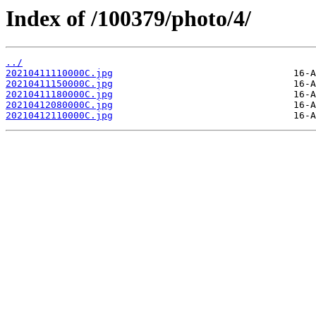
Index of /100379/photo/4/
../
20210411110000C.jpg
20210411150000C.jpg
20210411180000C.jpg
20210412080000C.jpg
20210412110000C.jpg