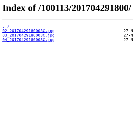
Index of /100113/201704291800/
../
02_20170429180003C.jpg
03_20170429180003C.jpg
04_20170429180003C.jpg